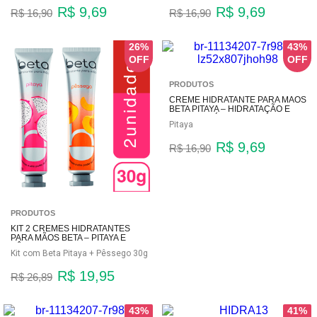
R$ 9,69
R$ 9,69
R$ 16,90
R$ 16,90
26%
43%
PRODUTOS
CREME HIDRATANTE PARA MÃOS
BETA PITAYA – HIDRATAÇÃO E
AROMA EXÓTICO
Pitaya
R$ 9,69
R$ 16,90
PRODUTOS
KIT 2 CREMES HIDRATANTES
PARA MÃOS BETA – PITAYA E
PÊSSEGO
Kit com Beta Pitaya + Pêssego 30g
R$ 19,95
R$ 26,89
43%
41%