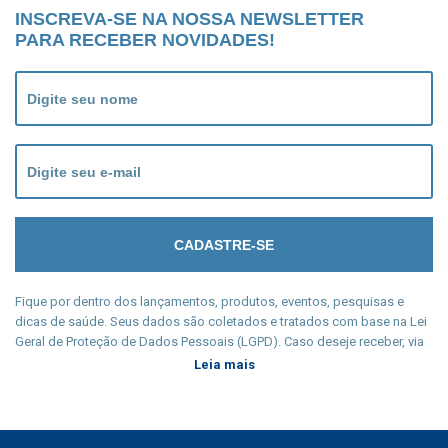
INSCREVA-SE NA NOSSA NEWSLETTER
PARA RECEBER NOVIDADES!
Fique por dentro dos lançamentos, produtos, eventos, pesquisas e
dicas de saúde. Seus dados são coletados e tratados com base na Lei
Geral de Proteção de Dados Pessoais (LGPD). Caso deseje receber, via
e-mail, qualquer tipo de comunicação, cadastre seu e-mail e participe
Leia mais
conscientemente de nossa newsletter. Manter sua privacidade é nosso
dever legal e seu cadastro só será coletado a partir de sua
manifestação livre, informada e inequívoca.