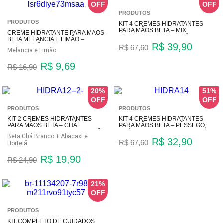
PRODUTOS
PRODUTOS
KIT 4 CREMES HIDRATANTES
PARA MÃOS BETA – MIX
CREME HIDRATANTE PARA MÃOS
COMPLETO DE FRAGRÂNCIAS
BETA MELANCIA E LIMÃO –
R$ 39,90
HIDRATAÇÃO E ENERGIA
R$ 67,60
Melancia e Limão
R$ 9,69
R$ 16,90
20%
51%
PRODUTOS
PRODUTOS
KIT 2 CREMES HIDRATANTES
KIT 4 CREMES HIDRATANTES
PARA MÃOS BETA – CHÁ
PARA MÃOS BETA – PÊSSEGO,
BRANCO E ABACAXI & HORTELÃ
CHÁ BRANCO, PITAYA E
Beta Chá Branco + Abacaxi e
MELANCIA & LIMÃO
R$ 32,90
R$ 67,60
Hortelã
R$ 19,90
R$ 24,90
21%
PRODUTOS
KIT COMPLETO DE CUIDADOS