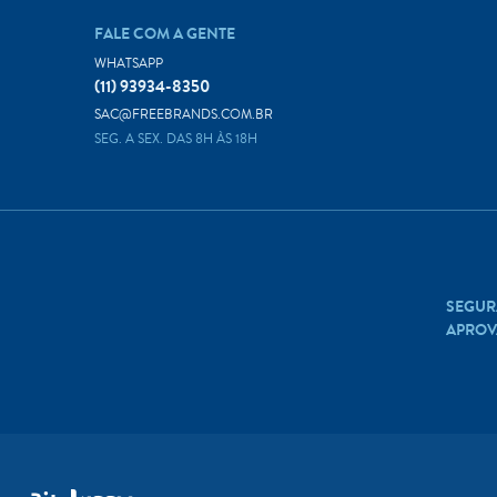
FALE COM A GENTE
WHATSAPP
(11) 93934-8350
SAC@FREEBRANDS.COM.BR
SEG. A SEX. DAS 8H ÀS 18H
SEGUR
APROV