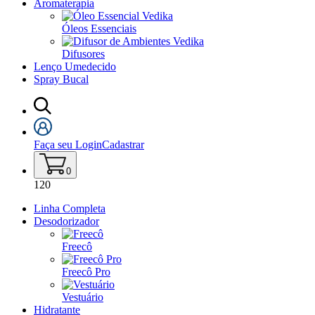
Aromaterapia
Óleos Essenciais
Difusores
Lenço Umedecido
Spray Bucal
Faça seu Login
Cadastrar
0
120
Linha Completa
Desodorizador
Freecô
Freecô Pro
Vestuário
Hidratante