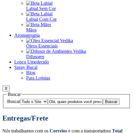
Labial Sem Cor
Labial Com Cor
Mãos
Aromaterapia
Óleos Essenciais
Difusores
Lenço Umedecido
Spray Bucal
Blog
Para Lojistas
X
Buscar
Buscar
Entregas/Frete
Nós trabalhamos com os
Correios
e com a transportadora
Total