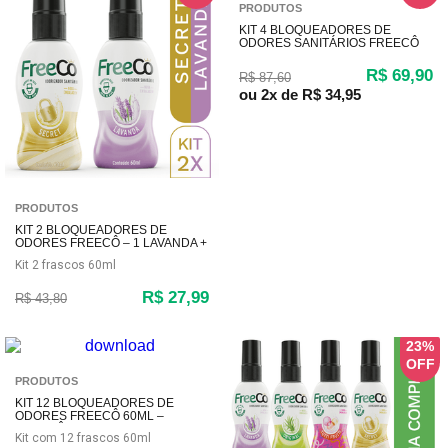
PRODUTOS
KIT 4 BLOQUEADORES DE
ODORES SANITÁRIOS FREECÔ
LAVANDA – 60ML CADA
R$ 69,90
R$ 87,60
ou
2x
de
R$ 34,95
PRODUTOS
KIT 2 BLOQUEADORES DE
ODORES FREECÔ – 1 LAVANDA +
1 SECRET (60ML CADA)
Kit 2 frascos 60ml
R$ 27,99
R$ 43,80
23%
PRODUTOS
KIT 12 BLOQUEADORES DE
ODORES FREECÔ 60ML –
FRAGRÂNCIAS SORTIDAS
Kit com 12 frascos 60ml