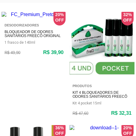
20%
32%
DESODORIZADORES
BLOQUEADOR DE ODORES
SANITÁRIOS FREECÔ ORIGINAL
BLACK – 140ML (TAMANHO
1 frasco de 140ml
ECONÔMICO)
R$ 39,90
R$ 49,90
PRODUTOS
KIT 4 BLOQUEADORES DE
ODORES SANITÁRIOS FREECÔ
POCKET – 15ML CADA
Kit 4 pocket 15ml
R$ 32,31
R$ 47,60
36%
20%