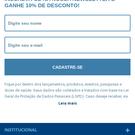
GANHE 10% DE DESCONTO!
Fique por dentro dos lançamentos, produtos, eventos, pesquisas e
dicas de saúde. Seus dados são coletados e tratados com base na Lei
Geral de Proteção de Dados Pessoais (LGPD). Caso deseje receber, via
e-mail, qualquer tipo de comunicação, cadastre seu e-mail e participe
Leia mais
conscientemente de nossa newsletter. Manter sua privacidade é nosso
dever legal e seu cadastro só será coletado a partir de sua
manifestação livre, informada e inequívoca.
INSTITUCIONAL