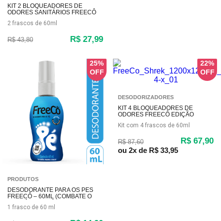
KIT 2 BLOQUEADORES DE
ODORES SANITÁRIOS FREECÔ
ORIGINAL – 60ML CADA
2 frascos de 60ml
R$ 27,99
R$ 43,80
25%
22%
DESODORIZADORES
KIT 4 BLOQUEADORES DE
ODORES FREECÔ EDIÇÃO
ESPECIAL SHREK – FLOR DO
Kit com 4 frascos de 60ml
PÂNTANO (240ML)
R$ 67,90
R$ 87,60
ou
2x
de
R$ 33,95
PRODUTOS
DESODORANTE PARA OS PÉS
FREECÔ – 60ML (COMBATE O
CHULÉ E BACTÉRIAS)
1 frasco de 60 ml