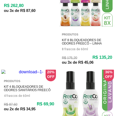
R$ 262,80
ou
3x
de
R$ 87,60
PRODUTOS
KIT 8 BLOQUEADORES DE
ODORES FREECÔ – LINHA
COMPLETA (480ML TOTAL)
8 frascos de 60ml
R$ 135,20
R$ 175,20
ou
3x
de
R$ 45,06
20%
36%
PRODUTOS
KIT 4 BLOQUEADORES DE
ODORES SANITÁRIOS FREECÔ
ORIGINAL – 60ML CADA
4 frascos de 60ml
R$ 69,90
R$ 87,60
ou
2x
de
R$ 34,95