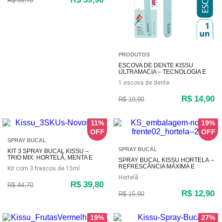
R$ 59,70
PRODUTOS
ESCOVA DE DENTE KISSU
ULTRAMACIA – TECNOLOGIA E
SUAVIDADE
1 escova de dente
R$ 14,90
R$ 19,90
11%
19%
SPRAY BUCAL
SPRAY BUCAL
KIT 3 SPRAY BUCAL KISSU –
TRIO MIX: HORTELÃ, MENTA E
SPRAY BUCAL KISSU HORTELÃ –
FRUTAS VERMELHAS
REFRESCÂNCIA MÁXIMA E
Kit com 3 frascos de 15ml
HÁLITO PURO (15ML)
Hortelã
R$ 39,80
R$ 44,70
R$ 12,90
R$ 15,90
19%
27%