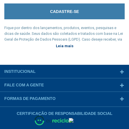
Fique por dentro dos lançamentos, produtos, eventos, pesquisas e
dicas de saúde. Seus dados são coletados e tratados com base na Lei
Geral de Proteção de Dados Pessoais (LGPD). Caso deseje receber, via
e-mail, qualquer tipo de comunicação, cadastre seu e-mail e participe
Leia mais
conscientemente de nossa newsletter. Manter sua privacidade é nosso
dever legal e seu cadastro só será coletado a partir de sua
manifestação livre, informada e inequívoca.
INSTITUCIONAL
FALE COM A GENTE
FORMAS DE PAGAMENTO
CERTIFICAÇÃO DE RESPONSABILIDADE SOCIAL