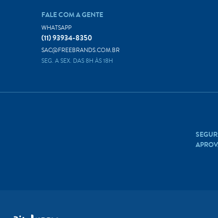
FALE COM A GENTE
WHATSAPP
(11) 93934-8350
SAC@FREEBRANDS.COM.BR
SEG. A SEX. DAS 8H ÀS 18H
SEGUR
APROV